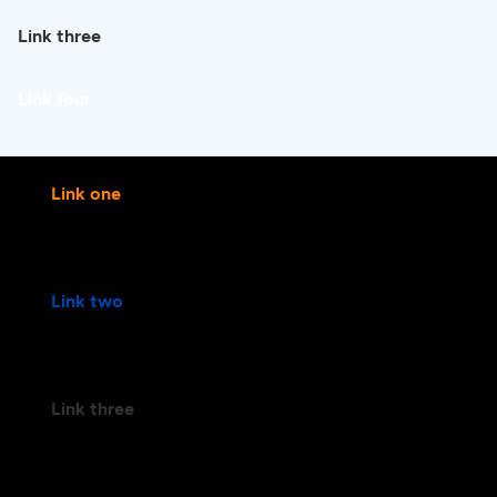
Link three
Link four
Link one
Link two
Link three